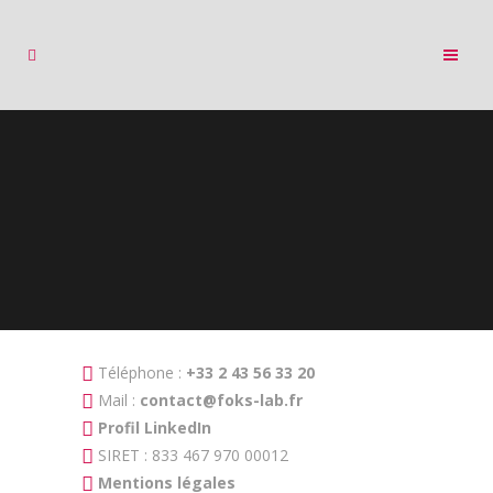
Téléphone :
+33 2 43 56 33 20
Mail :
contact@foks-lab.fr
Profil LinkedIn
SIRET : 833 467 970 00012
Mentions légales