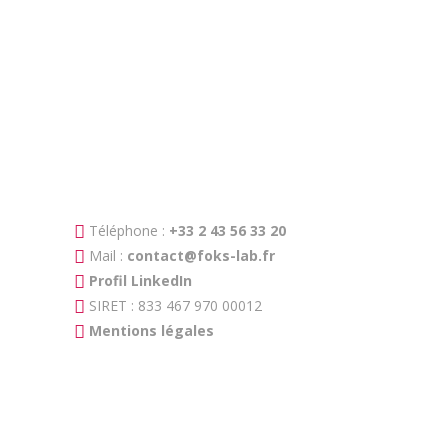
Formation d'Anthony Robert à l'utilisation
des technologies de Réalité Virtuelle / Réalité
Augmentée / Réalité Mixte et participation
au développement...
Téléphone :
+33 2 43 56 33 20
Mail :
contact@foks-lab.fr
Profil LinkedIn
SIRET : 833 467 970 00012
Mentions légales