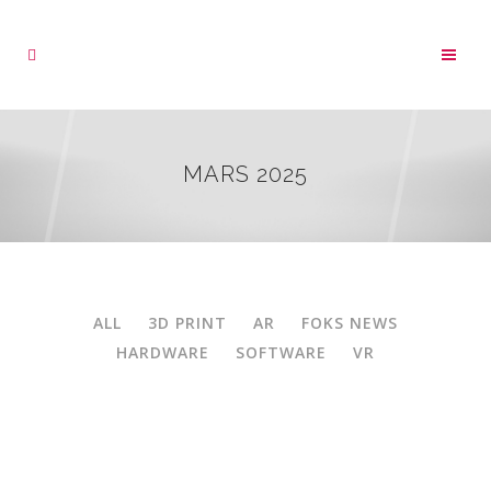
MARS 2025
ALL
3D PRINT
AR
FOKS NEWS
HARDWARE
SOFTWARE
VR
04
RÉALITÉ MIXTE AU MUSÉE DE
Mar
PRÉHISTOIRE DE SAULGES