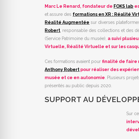
Marc Le Renard, fondateur de
FOKS lab
e
et assure des
formations en XR : Réalité Vir
Réalité Augmentée
sur diverses plateforme
Robert
, responsable des collections et des
(Service Patrimoine du musée),
a suivi plusie
Virtuelle, Réalité Virtuelle et sur les cas
Ces formations avaient pour
finalité de fai
Anthony Robert
pour réaliser des expérie
musée et ce en autonomie
. Plusieurs projet
présentés au public depuis 2020.
SUPPORT AU DÉVELOPP
Sur ce
inter
dével