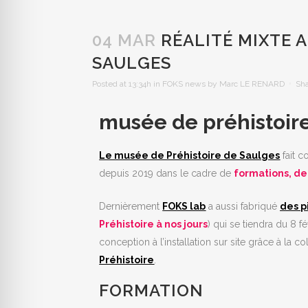
04 MAR
RÉALITÉ MIXTE A
SAULGES
Posted at 13:34h
in
FOKS news
by
Marc LE RENARD
Sh
musée de préhistoire
Le musée de Préhistoire de Saulges
fait c
depuis 2019 dans le cadre de
formations, de
Dernièrement
FOKS lab
a aussi fabriqué
des p
Préhistoire à nos jours
) qui se tiendra du 8 
conception à l’installation sur site grâce à la co
Préhistoire
.
FORMATION