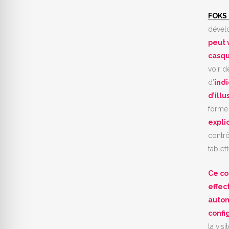
FOKS 
dével
peut 
casqu
voir d
d’
indi
d’illu
forme
expli
contrô
tablett
Ce
co
effec
autom
confi
la vis