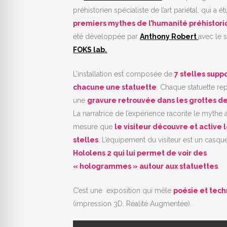
préhistorien spécialiste de l’art pariétal, qui a é
premiers mythes de l’humanité préhistor
été développée par
Anthony Robert
avec le 
FOKS
lab
.
L’installation est composée de
7 stelles supp
chacune une statuette
. Chaque statuette re
une
gravure retrouvée dans les grottes d
La narratrice de l’expérience raconte le mythe a
mesure que
le visiteur découvre et active 
stelles
. L’équipement du visiteur est un casqu
Hololens 2 qui lui permet de voir des
« hologrammes » autour aux statuettes
.
C’est une exposition qui mêle
poésie et tec
(impression 3D, Réalité Augmentée).