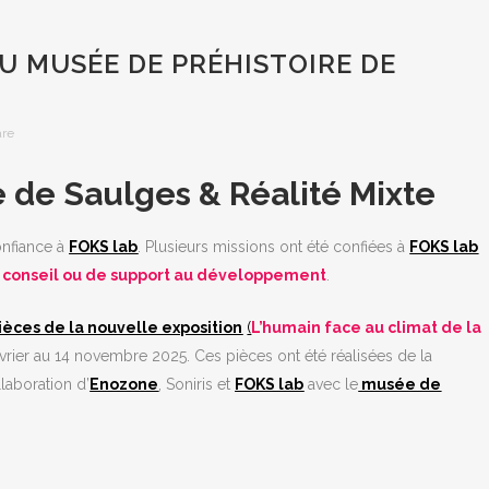
U MUSÉE DE PRÉHISTOIRE DE
are
 de Saulges & Réalité Mixte
onfiance à
FOKS lab
. Plusieurs missions ont été confiées à
FOKS lab
 conseil ou de support au développement
.
ièces de la nouvelle exposition
(
L’humain face au climat de la
février au 14 novembre 2025. Ces pièces ont été réalisées de la
llaboration d’
Enozone
, Soniris et
FOKS lab
avec le
musée de