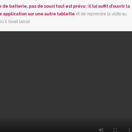
de batterie, pas de souci tout est prévu : il lui suffit d’ouvrir la
application sur une autre tablette
et de reprendre la visite au
ù il l’avait laissé.