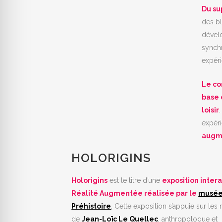
Du su
des bl
dévelo
synchr
expéri
Le co
base 
loisir
expéri
augme
HOLORIGINS
Holorigins
est le titre d’une
exposition inter
Réalité Augmentée réalisée par le
musée
Préhistoire
. Cette exposition s’appuie sur les
de
Jean-Loïc Le Quellec
, anthropologue et