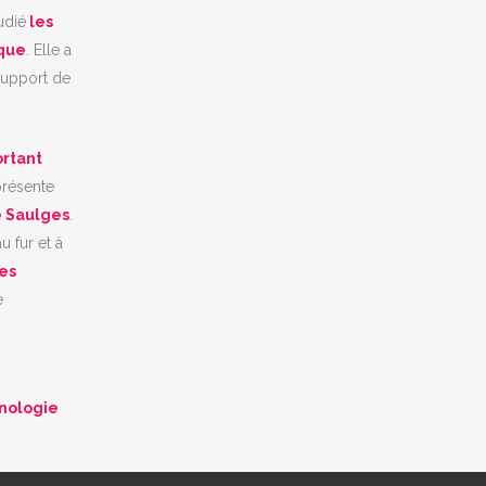
tudié
les
ique
. Elle a
support de
ortant
présente
e Saulges
.
u fur et à
les
e
hnologie