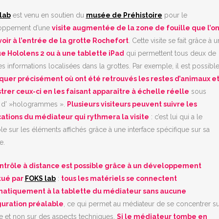
lab
est venu en soutien du
musée de Préhistoire
pour le
oppement d’une
visite augmentée de la zone de fouille que l’o
voir à l’entrée de la grotte Rochefort
. Cette visite se fait grâce à u
e Hololens 2 ou à une tablette iPad
qui permettent tous deux de
es informations localisées dans la grottes. Par exemple, il est possibl
quer précisément où ont été retrouvés les restes d’animaux e
strer ceux-ci en les faisant apparaître à échelle réelle
sous
 d' »hologrammes ».
Plusieurs visiteurs peuvent suivre les
cations du médiateur qui rythmera la visite
: c’est lui qui a le
le sur les éléments affichés grâce à une interface spécifique sur sa
e.
ntrôle à distance est possible grâce à un développement
tué par
FOKS lab
:
tous les matériels se connectent
atiquement à la tablette du médiateur sans aucune
guration préalable
, ce qui permet au médiateur de se concentrer su
ite et non sur des aspects techniques.
Si le médiateur tombe en