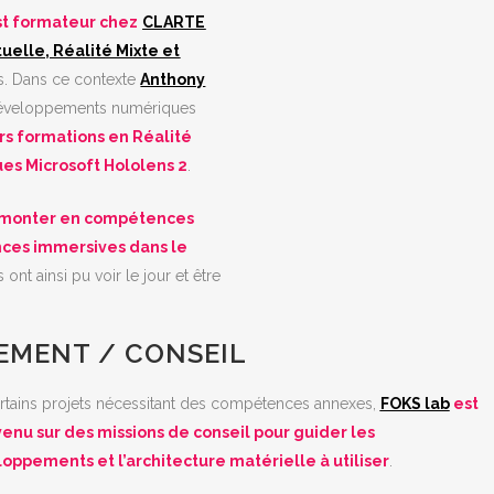
st formateur chez
CLARTE
tuelle, Réalité Mixte et
s. Dans ce contexte
Anthony
 développements numériques
urs formations en Réalité
ques Microsoft Hololens 2
.
re monter en compétences
nces immersives dans le
s ont ainsi pu voir le jour et être
EMENT / CONSEIL
rtains projets nécessitant des compétences annexes,
FOKS lab
est
venu sur des missions de conseil pour guider les
oppements et l’architecture matérielle à utiliser
.