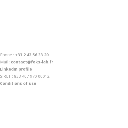
Discussion autour du recyclage des déchets d'impression
3D...
Phone :
+33 2 43 56 33 20
Mail :
contact@foks-lab.fr
LinkedIn profile
SIRET : 833 467 970 00012
Conditions of use