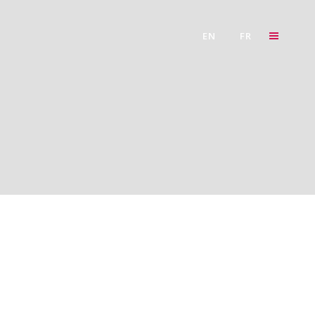
EN
FR
03
DISCUSSION AUTOUR DES DÉCHETS
Apr
D’IMPRESSION 3D